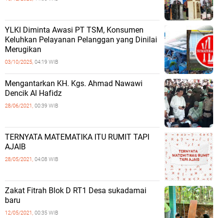
YLKI Diminta Awasi PT TSM, Konsumen
Keluhkan Pelayanan Pelanggan yang Dinilai
Merugikan
03/10/2025,
04:19 WIB
Mengantarkan KH. Kgs. Ahmad Nawawi
Dencik Al Hafidz
28/06/2021,
00:39 WIB
TERNYATA MATEMATIKA ITU RUMIT TAPI
AJAIB
28/05/2021,
04:08 WIB
Zakat Fitrah Blok D RT1 Desa sukadamai
baru
12/05/2021,
00:35 WIB