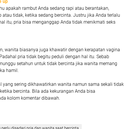
e up
tahu apakah rambut Anda sedang rapi atau berantakan,
tau tidak, ketika sedang bercinta. Justru jika Anda terlalu
hal itu, pria bisa menganggap Anda tidak menikmati seks
a
an, wanita biasanya juga khawatir dengan kerapatan vagina
 Padahal pria tidak begitu peduli dengan hal itu. Sebab
unggu setahun untuk tidak bercinta jika wanita memang
ka hamil.
al yang sering dikhawatirkan wanita namun sama sekali tidak
a ketika bercinta. Bila ada kekurangan Anda bisa
a kolom komentar dibawah.
perlu disadari pria dan wanita saat bercinta