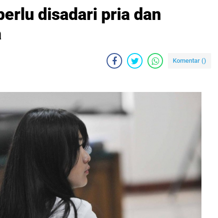
erlu disadari pria dan
a
Komentar (
)