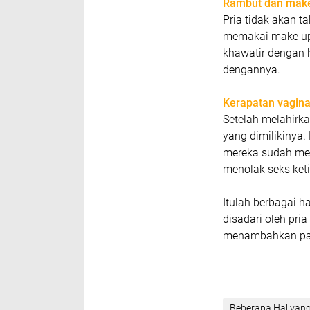
Rambut dan mak
Pria tidak akan 
memakai make up a
khawatir dengan 
dengannya.
Kerapatan vagin
Setelah melahirk
yang dimilikinya.
mereka sudah men
menolak seks keti
Itulah berbagai h
disadari oleh pri
menambahkan pad
Beberapa Hal yang 