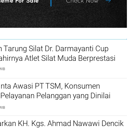
Tarung Silat Dr. Darmayanti Cup
hirnya Atlet Silat Muda Berprestasi
WIB
inta Awasi PT TSM, Konsumen
Pelayanan Pelanggan yang Dinilai
n
WIB
rkan KH. Kgs. Ahmad Nawawi Dencik