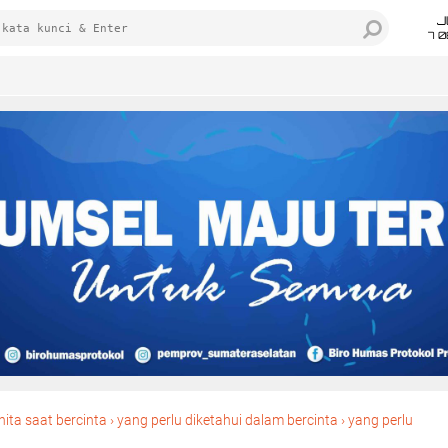
J
7 
nita saat bercinta
›
yang perlu diketahui dalam bercinta
›
yang perlu