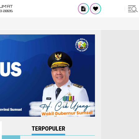
UM'AT
08 2026
TERPOPULER