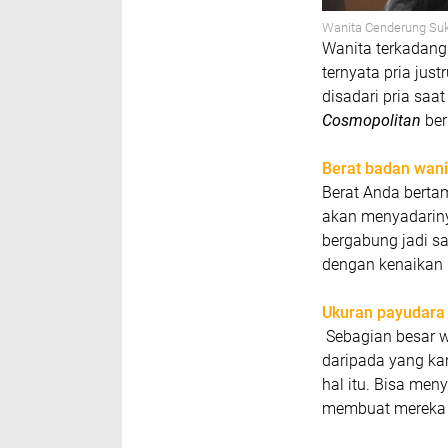
Wanita Cenderung Su
Wanita terkadang 
ternyata pria jus
disadari pria saat
Cosmopolitan
ber
Berat badan wani
Berat Anda berta
akan menyadariny
bergabung jadi s
dengan kenaikan 
Ukuran payudara
Sebagian besar w
daripada yang ka
hal itu. Bisa me
membuat mereka 