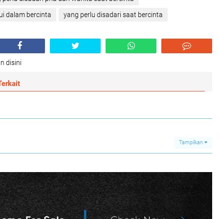
ui dalam bercinta
yang perlu disadari saat bercinta
n disini
erkait
Tampilkan