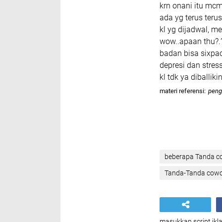
krn onani itu mc
ada yg terus terus
kl yg dijadwal, me
wow..apaan thu?.
badan bisa sixpack
depresi dan stress
kl tdk ya diballikin
materi referensi:
peng
beberapa Tanda co
Tanda-Tanda cowo
masukkan script ikla