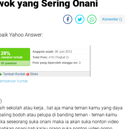
ok yang Sering Onani
Komentar (
)
aik Yahoo Answer:
Tambahkan Kontak
)
ih sekolah atau kerja , liat aja mana teman kamu yang daya
 paling bodoh atau pelupa di banding teman - teman kamu
jika seseorang suka onani maka ia akan suka nonton video
abkan onani,nah kalau orang suka nonton video porno