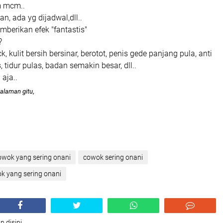
m mcm..
an, ada yg dijadwal,dll..
mberikan efek "fantastis"
?
, kulit bersih bersinar, berotot, penis gede panjang pula, anti
, tidur pulas, badan semakin besar, dll..
 aja..
alaman gitu
,
wok yang sering onani
cowok sering onani
k yang sering onani
n disini