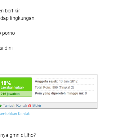
n berfikir
adap lingkungan.
o porno
i dini
Tambakkan Kontak
inya gmn dl,,lho?