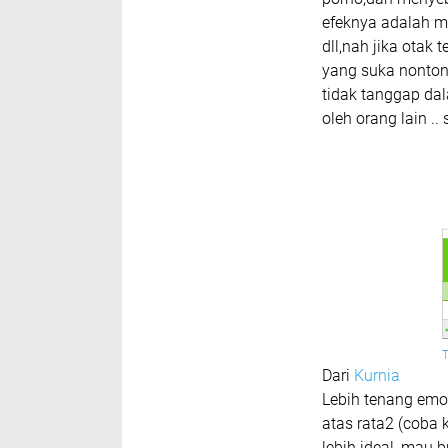
efeknya adalah m
dll,nah jika otak
yang suka nonton 
tidak tanggap da
oleh orang lain .
Dari
Kurnia
Lebih tenang emosi
atas rata2 (coba 
lebih ideal, mau 