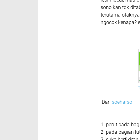
sono kan tdk dit
terutama otaknya 
ngocok kenapa? e
Dari
soeharso
1. perut pada ba
2. pada bagian lut
3. suka berfikir