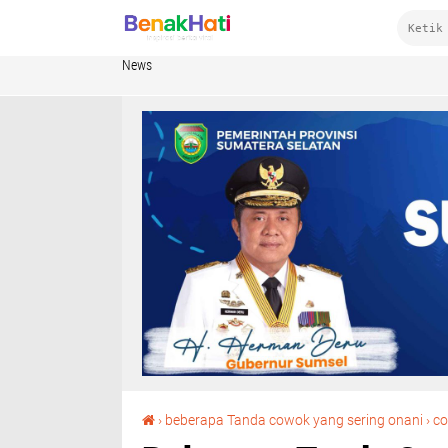
News
›
beberapa Tanda cowok yang sering onani
›
co