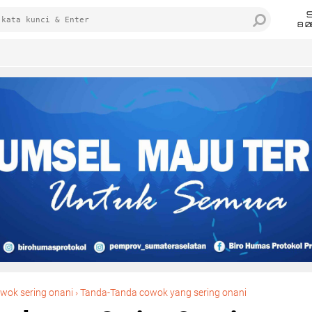
8 0
Beberapa Tanda Cowok yang Sering Onani
wok sering onani
›
Tanda-Tanda cowok yang sering onani