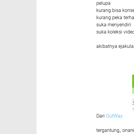
pelupa
kurang bisa konse
kurang peka terh
suka menyendiri
suka koleksi vide
akibatnya ejakulas
Dari
OutWay
tergantung,, onan