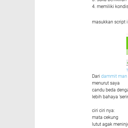
4. memiliki kondi
masukkan script i
Dari
dammit man
menurut saya
candu beda denga
lebih bahaya 'ser
ciri ciri nya:
mata cekung
lutut agak meninjo